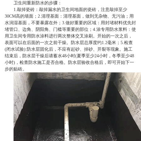
卫生间重新防水的步骤：
1.敲掉瓷砖：敲掉漏水的卫生间地面的瓷砖，注意敲掉至少
30CM高的墙面；2.清理基面：清理基面，做到无杂物、无污油；用
水润湿基面，不要暴露在外；3.做好重要的区域：用封堵材料优先封
堵管口、边角、阴阳角、门槛等重要的部位；4.涂专用防水浆料：使
用卫生间专用防水涂料进行两次整体交叉涂刷。开始的一次之后，
表面可以在后面的一次之前干燥。防水层总厚度约1.2毫米；5.检查
(闭水试验):防水层固化后，不应有起砂、掉砂、开裂等现象。施工
结束后，防水层干燥后请蓄水48小时(夏季至少24小时，冬季至少48
小时)，检查防水施工是否合格。防水层验收合格后，即可开始下一
步的贴砖。