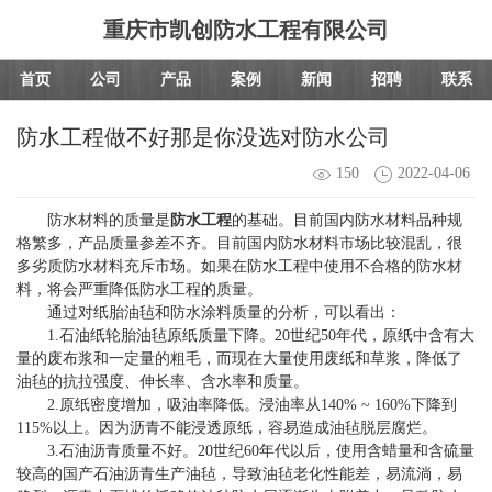
重庆市凯创防水工程有限公司
首页
公司
产品
案例
新闻
招聘
联系
防水工程做不好那是你没选对防水公司
150
2022-04-06
防水材料的质量是
防水工程
的基础。目前国内防水材料品种规
格繁多，产品质量参差不齐。目前国内防水材料市场比较混乱，很
多劣质防水材料充斥市场。如果在防水工程中使用不合格的防水材
料，将会严重降低防水工程的质量。
通过对纸胎油毡和防水涂料质量的分析，可以看出：
1.石油纸轮胎油毡原纸质量下降。20世纪50年代，原纸中含有大
量的废布浆和一定量的粗毛，而现在大量使用废纸和草浆，降低了
油毡的抗拉强度、伸长率、含水率和质量。
2.原纸密度增加，吸油率降低。浸油率从140% ~ 160%下降到
115%以上。因为沥青不能浸透原纸，容易造成油毡脱层腐烂。
3.石油沥青质量不好。20世纪60年代以后，使用含蜡量和含硫量
较高的国产石油沥青生产油毡，导致油毡老化性能差，易流淌，易