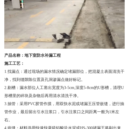
产品名称：
地下室防水补漏工程
施工工艺：
1.找漏点：通过现场的漏水情况确定堵漏部位，把混凝土表面清洗干
净，找到缝隙陈位置及孔洞渗漏点做好标记。
2.剔槽：漏水部位人工凿出宽度为3-5cm,深度5-8cm的U形槽，清理U
形槽里的碎块及杂物后再用清水清洗干净。
3.抽管：采用PVC胶管作摸，用双快水泥或堵漏王压管嵌缝，进行抽
管作业，最后留出引水注浆口，引水注浆口之间距离一般为1米左
右。
4.嵌缝：材料选用快速快凝硫铝酸盐水泥或HS-300堵漏王将剔出来