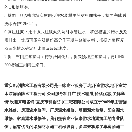
的U形槽填实。
5.抹面：U形槽内填实后用少许水将槽里的材料面抹平，抹面完成后
浇水养护12h~24h。
6.高压注浆：用手掀式注浆泵先向引水管压水，将缝槽里的污水及杂
质排出，然后再压注双组份高分子丙凝注浆液材料，根据砼板厚度
及漏水情况确定配比值及反应速度。
7.拆、封闭注浆接口：待浆液固化后，拆去预埋注浆接口，再用HS-
300堵漏王封闭注浆口。
重庆凯创
防水工程
有限公司是一家专业服务于:
地下室防水
,地下室
防
水堵漏
的防水工程公司,公司服务项目广,技术精湛,价格优惠,了解详
情,欢迎来电咨询!重庆市凯创防水工程有限公司成立于2009年主营漏
水维修、房顶渗水修理、厂房漏水维修、墙面漏水修复、阳台漏水
维修、家庭漏水维修等，我们拥有专业从事防水堵漏施工的专业队
伍，配有优良的堵漏防水施工机械设备，多年来积累了丰富的施工